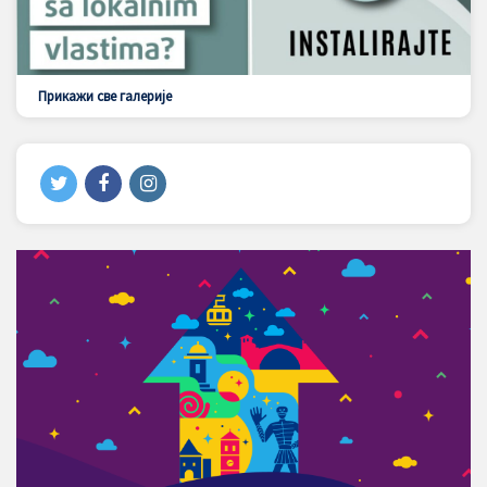
Прикажи све галерије