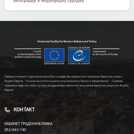
Превод интернет странице је омогућен уз средства заједничког програма Европске уније и
Вијећа Европе, “Јачање заштите националних мањина у Босни и Херцеговини” . Ставови
изражени овде ни у ком случају не одражавају званично мишљење Европске уније или Вијећа
Европе.
КОНТАКТ
КАБИНЕТ ГРАДОНАЧЕЛНИКА
051/663-740