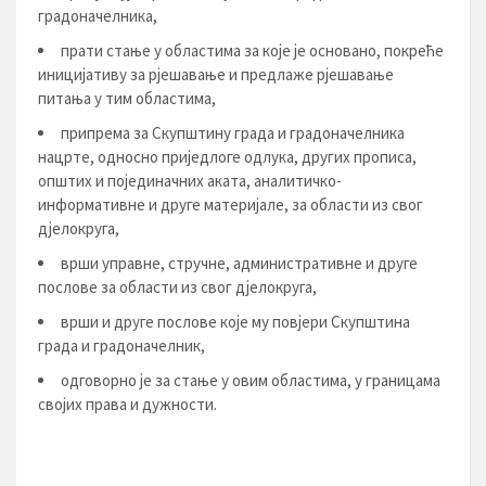
градоначелника,
прати стање у областима за које је основано, покреће
иницијативу за рјешавање и предлаже рјешавање
питања у тим областима,
припрема за Скупштину града и градоначелника
нацрте, односно приједлоге одлука, других прописа,
општих и појединачних аката, аналитичко-
информативне и друге материјале, за области из свог
дјелокруга,
врши управне, стручне, административне и друге
послове за области из свог дјелокруга,
врши и друге послове које му повјери Скупштина
града и градоначелник,
одговорно је за стање у овим областима, у границама
својих права и дужности.