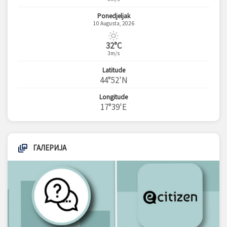
Ponedjeljak
10 Augusta, 2026
32°C
3m/s
Latitude
44°52'N
Longitude
17°39'E
ГАЛЕРИЈА