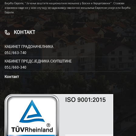
Вијећа Европе, “Јачање заштите националних мањина у Босни и Херцеговини” . Ставови
изражени овде ни у ком случају не одражавају званично мишљење Европске уније или Вијећа
Европе.
КОНТАКТ
КАБИНЕТ ГРАДОНАЧЕЛНИКА
051/663-740
КАБИНЕТ ПРЕДСЈЕДНИКА СКУПШТИНЕ
051/660-340
Контакт