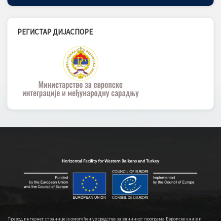
РЕГИСТАР ДИЈАСПОРЕ
Превод интернет странице је омогућен уз средства заједничког програма Европске уније и