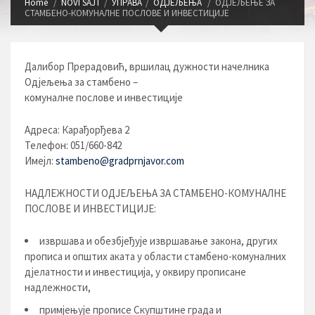
Home
NOVI SAJT
УПРАВА
ОДЈЕЉЕЊА
ОДЈЕЉЕЊЕ ЗА
СТАМБЕНО-КОМУНАЛНЕ ПОСЛОВЕ И ИНВЕСТИЦИЈЕ
Далибор Прерадовић, вршилац дужности начелника
Одјељења за стамбено –
комуналне послове и инвестиције
Адреса: Карађорђева 2
Телефон: 051/660-842
Имејл:
stambeno@gradprnjavor.com
НАДЛЕЖНОСТИ ОДЈЕЉЕЊА ЗА СТАМБЕНО-КОМУНАЛНЕ
ПОСЛОВЕ И ИНВЕСТИЦИЈЕ:
извршава и обезбјеђује извршавање закона, других
прописа и општих аката у области стамбено-комуналних
дјелатности и инвестиција, у оквиру прописане
надлежности,
примјењује прописе Скупштине града и