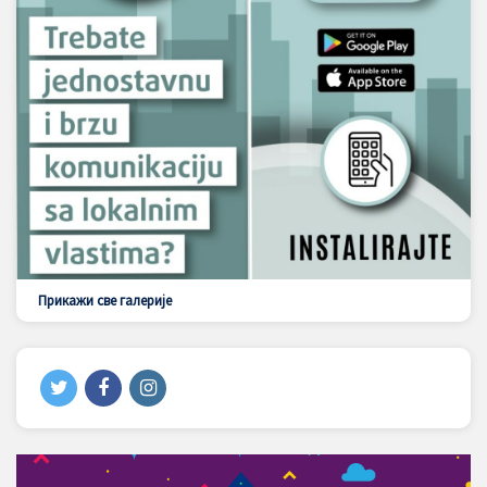
Прикажи све галерије